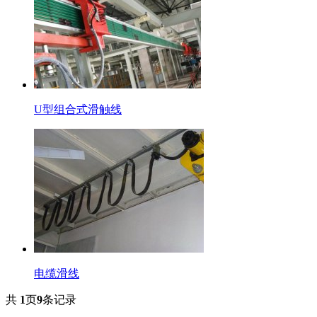
U型组合式滑触线
电缆滑线
共
1
页
9
条记录